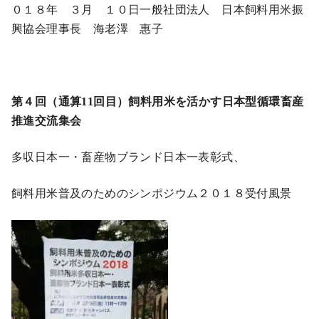
０１８年 ３月 １０日一般社団法人 日本飼料用米振
興協会理事長 海老澤 惠子
第４回（通算11回目）飼料用米を活かす日本型循環畜産
推進交流集会
多収日本一・畜産物ブランド日本一表彰式、
飼料用米普及のためのシンポジウム２０１８受付風景