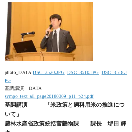
photo_DATA
DSC_3520.JPG
DSC_3510.JPG
DSC_3518.J
PG
基調講演 DATA
sympo_text_all_page20180309_p11_p24.pdf
基調講演 「米政策と飼料用米の推進につ
いて」
農林水産省政策統括官穀物課 課長 堺田 輝