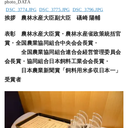
photo_DATA
DSC_3774.JPG
DSC_3775.JPG
DSC_3796.JPG
挨拶 農林水産大臣副大臣 礒崎 陽輔
表彰 農林水産大臣賞・農林水産省政策統括官
賞・全国農業協同組合中央会会長賞・
全国農業協同組合連合会経営管理委員会
会長賞・協同組合日本飼料工業会会長賞・
日本農業新聞賞「飼料用米多収日本一」
受賞者