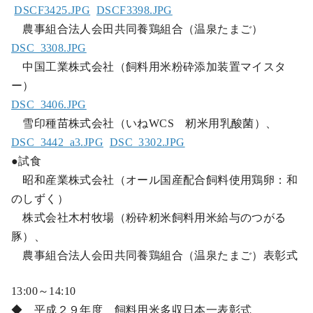
DSCF3425.JPG
DSCF3398.JPG
農事組合法人会田共同養鶏組合（温泉たまご）
DSC_3308.JPG
中国工業株式会社（飼料用米粉砕添加装置マイスタ
ー）
DSC_3406.JPG
雪印種苗株式会社（いねWCS 籾米用乳酸菌）、
DSC_3442_a3.JPG
DSC_3302.JPG
●試食
昭和産業株式会社（オール国産配合飼料使用鶏卵：和
のしずく）
株式会社木村牧場（粉砕籾米飼料用米給与のつがる
豚）、
農事組合法人会田共同養鶏組合（温泉たまご）表彰式
13:00～14:10
◆ 平成２９年度 飼料用米多収日本一表彰式