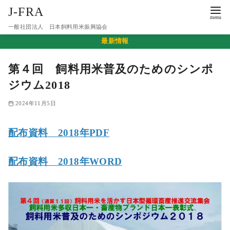
J-FRA
一般社団法人 日本飼料用米振興協会
コ
最新情報
ン
第４回 飼料用米普及のためのシンポ
テ
ン
ジウム2018
ツ
2024年11月5日
へ
移
配布資料 2018年PDF
動
配布資料 2018年WORD