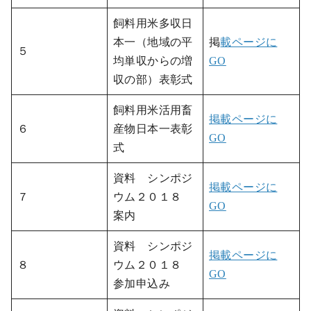
飼料用米多収日
本一（地域の平
掲
載ページに
５
均単収からの増
GO
収の部）表彰式
飼料用米活用畜
掲載ページに
６
産物日本一表彰
GO
式
資料 シンポジ
掲載ページに
７
ウム２０１８
GO
案内
資料 シンポジ
掲載ページに
８
ウム２０１８
GO
参加申込み