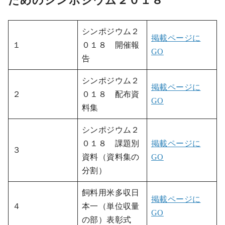
ためのシンポジウム２０１８
シンポジウム２
掲載ページに
１
０１８ 開催報
GO
告
シンポジウム２
掲載ページに
２
０１８ 配布資
GO
料集
シンポジウム２
０１８ 課題別
掲載ページに
３
資料（資料集の
GO
分割）
飼料用米多収日
掲載ページに
４
本一（単位収量
GO
の部）表彰式