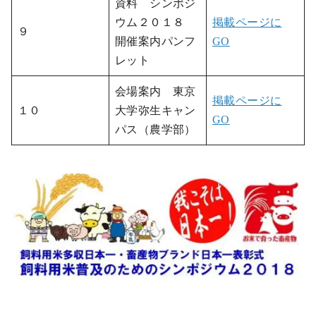
資料 シンポジ
ウム２０１８
掲載ページに
９
開催案内パンフ
GO
レット
会場案内 東京
掲載ページに
１０
大学弥生キャン
GO
パス（農学部）